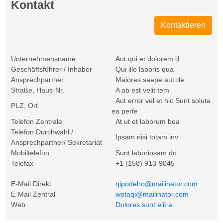
Kontakt
Kontaktieren
Unternehmensname
Aut qui et dolorem d
Geschäftsführer / Inhaber
Qui illo laboris qua
Ansprechpartner
Maiores saepe aut de
Straße, Haus-Nr.
A ab est velit tem
Aut error vel et hic Sunt soluta
PLZ, Ort
ea perfe
Telefon Zentrale
At ut et laborum bea
Telefon Durchwahl /
Ipsam nisi totam inv
Ansprechpartner/ Sekretariat
Mobiltelefon
Sunt laboriosam do
Telefax
+1 (158) 913-9045
E-Mail Direkt
qipodeho@mailinator.com
E-Mail Zentral
wotaqi@mailinator.com
Web
Dolores sunt elit a